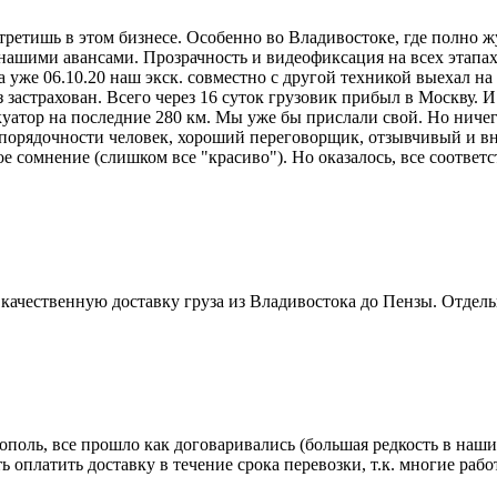
ретишь в этом бизнесе. Особенно во Владивостоке, где полно 
ашими авансами. Прозрачность и видеофиксация на всех этапах 
 уже 06.10.20 наш экск. совместно с другой техникой выехал на
з застрахован. Всего через 16 суток грузовик прибыл в Москву. 
вакуатор на последние 280 км. Мы уже бы прислали свой. Но ничег
 порядочности человек, хороший переговорщик, отзывчивый и вн
е сомнение (слишком все "красиво"). Но оказалось, все соответ
качественную доставку груза из Владивостока до Пензы. Отдель
ополь, все прошло как договаривались (большая редкость в наши
оплатить доставку в течение срока перевозки, т.к. многие рабо