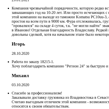
Компания чрезвычайной порядочности, которую редко вст
завышающих год на 10-20 лет. Или просто исчезающих с н
этой компании на выходе из таможни Komatsu PC10uu-3, а
простоя на всем пути в 9000 км. Фура отслеживалась, гру
"провалялся" на складе 4 суток, т.к. "не могли найти" э
в Иваново! Отдельная благодарность Владиславу. Редкой
довольны сделкой, хотя на начальном этапе было некоторо
Игорь
28.10.2020
Работа по заказу 18215-1.
Хочу поблагодарить компанию "Регион 24" за быструю и 
Михаил
03.10.2020
Спасибо за профессионализм!
Заказывали доставку грузовика из Владивостока в Севаст
Считаю выгодным отличием этой компании - возможность 
относятся к своим обязательствам.