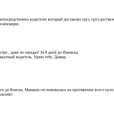
епосредственно водителю который доставлял груз, груз доставл
рганизация
тро , даже не ожидал! За 8 дней до Ижевска.
ватный водитель. Удачи тебе, Дамир.
его до Канска. Машина отслеживалась на протяжении всего пут
пасибо!