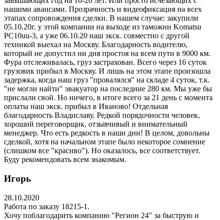
завышающих год на 10-20 лет. Или просто исчезающих с
нашими авансами. Прозрачность и видеофиксация на всех
этапах сопровождения сделки. В нашем случае: закупили
05.10.20г. у этой компании на выходе из таможни Komatsu
PC10uu-3, а уже 06.10.20 наш экск. совместно с другой
техникой выехал на Москву. Благодарность водителю,
который не допустил ни дня простоя на всем пути в 9000 км.
Фура отслеживалась, груз застрахован. Всего через 16 суток
грузовик прибыл в Москву. И лишь на этом этапе произошла
задержка, когда наш груз "провалялся" на складе 4 суток, т.к.
"не могли найти" эвакуатор на последние 280 км. Мы уже бы
прислали свой. Но ничего, в итоге всего за 21 день с момента
оплаты наш экск. прибыл в Иваново! Отдельная
благодарность Владиславу. Редкой порядочности человек,
хороший переговорщик, отзывчивый и внимательный
менеджер. Что есть редкость в наши дни! В целом, довольны
сделкой, хотя на начальном этапе было некоторое сомнение
(слишком все "красиво"). Но оказалось, все соответствует.
Буду рекомендовать всем знакомым.
Игорь
28.10.2020
Работа по заказу 18215-1.
Хочу поблагодарить компанию "Регион 24" за быструю и