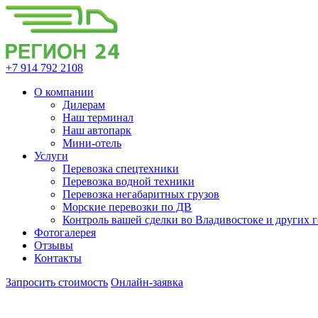
+7 914 792 2108
О компании
Дилерам
Наш терминал
Наш автопарк
Мини-отель
Услуги
Перевозка спецтехники
Перевозка водной техники
Перевозка негабаритных грузов
Морские перевозки по ДВ
Контроль вашей сделки во Владивостоке и других 
Фотогалерея
Отзывы
Контакты
Запросить стоимость
Онлайн-заявка