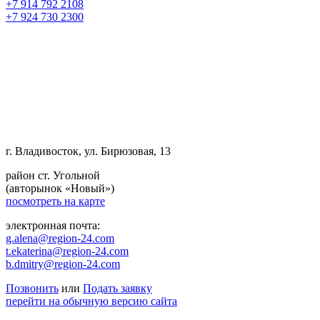
+7 914 792 2108
+7 924 730 2300
г. Владивосток, ул. Бирюзовая, 13
район ст. Угольной
(авторынок «Новый»)
посмотреть на карте
электронная почта:
g.alena@region-24.com
t.ekaterina@region-24.com
b.dmitry@region-24.com
Позвонить
или
Подать заявку
перейти на обычную версию сайта