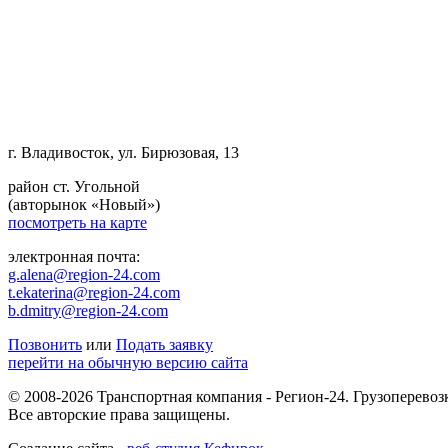
г. Владивосток, ул. Бирюзовая, 13
район ст. Угольной
(авторынок «Новый»)
посмотреть на карте
электронная почта:
g.alena@region-24.com
t.ekaterina@region-24.com
b.dmitry@region-24.com
Позвонить
или
Подать заявку
перейти на обычную версию сайта
© 2008-2026 Транспортная компания - Регион-24. Грузоперевоз
Все авторские права защищены.