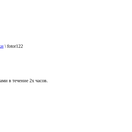
ки
\
fotor122
ами в течение 2х часов.