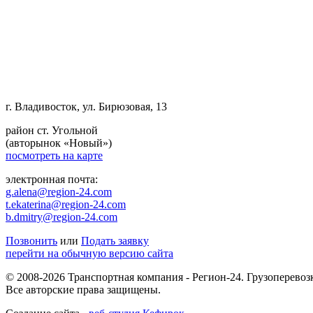
г. Владивосток, ул. Бирюзовая, 13
район ст. Угольной
(авторынок «Новый»)
посмотреть на карте
электронная почта:
g.alena@region-24.com
t.ekaterina@region-24.com
b.dmitry@region-24.com
Позвонить
или
Подать заявку
перейти на обычную версию сайта
© 2008-2026 Транспортная компания - Регион-24. Грузоперевоз
Все авторские права защищены.