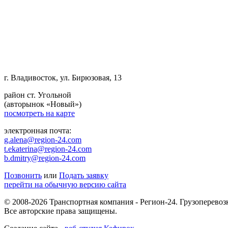
г. Владивосток, ул. Бирюзовая, 13
район ст. Угольной
(авторынок «Новый»)
посмотреть на карте
электронная почта:
g.alena@region-24.com
t.ekaterina@region-24.com
b.dmitry@region-24.com
Позвонить
или
Подать заявку
перейти на обычную версию сайта
© 2008-2026 Транспортная компания - Регион-24. Грузоперевоз
Все авторские права защищены.