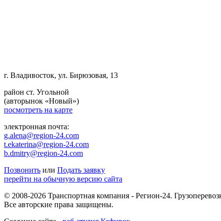
г. Владивосток, ул. Бирюзовая, 13
район ст. Угольной
(авторынок «Новый»)
посмотреть на карте
электронная почта:
g.alena@region-24.com
t.ekaterina@region-24.com
b.dmitry@region-24.com
Позвонить
или
Подать заявку
перейти на обычную версию сайта
© 2008-2026 Транспортная компания - Регион-24. Грузоперевоз
Все авторские права защищены.